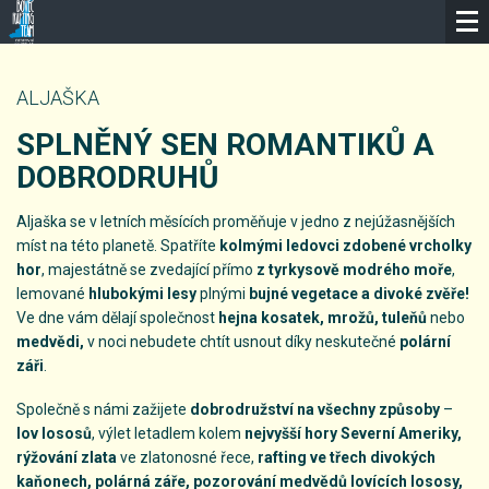
ALJAŠKA
SPLNĚNÝ SEN ROMANTIKŮ A
DOBRODRUHŮ
Aljaška se v letních měsících proměňuje v jedno z nejúžasnějších
míst na této planetě. Spatříte
kolmými ledovci zdobené vrcholky
hor
, majestátně se zvedající přímo
z tyrkysově modrého moře
,
lemované
hlubokými lesy
plnými
bujné vegetace a divoké zvěře!
Ve dne vám dělají společnost
hejna kosatek, mrožů, tuleňů
nebo
medvědi,
v noci nebudete chtít usnout díky neskutečné
polární
záři
.
Společně s námi zažijete
dobrodružství na všechny způsoby
–
lov lososů
, výlet letadlem kolem
nejvyšší hory Severní Ameriky,
rýžování zlata
ve zlatonosné řece,
rafting ve třech divokých
kaňonech
, polárná záře, pozorování medvědů lovících lososy,