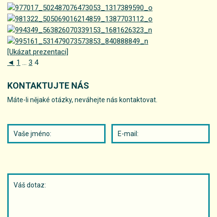
[Ukázat prezentaci]
◄
1
...
3
4
KONTAKTUJTE NÁS
Máte-li nějaké otázky, neváhejte nás kontaktovat.
Vaše
Váš
jméno:
E-
mail:
Váš
dotaz: