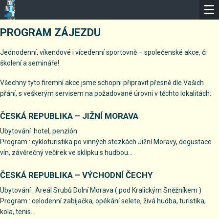
ČESKO
PROGRAM ZÁJEZDU
Jednodenní, víkendové i vícedenní sportovně – společenské akce, či
školení a semináře!
Všechny tyto firemní akce jsme schopni připravit přesně dle Vašich
přání, s veškerým servisem na požadované úrovni v těchto lokalitách:
ČESKÁ REPUBLIKA – JIŽNÍ MORAVA
Ubytování :hotel, penzión
Program : cykloturistika po vinných stezkách Jižní Moravy, degustace
vín, závěrečný večírek ve sklípku s hudbou…
ČESKÁ REPUBLIKA – VÝCHODNÍ ČECHY
Ubytování : Areál Srubů Dolní Morava ( pod Kralickým Sněžníkem )
Program : celodenní zabijačka, opékání selete, živá hudba, turistika,
kola, tenis…