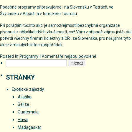
Podobné programy připravujeme i na Slovensku v Tatrách, ve
Švýcarsku v Alpách a v tureckém Taurusu.
Při pořádání těchto akcí je samozřejmostí bezchybná organizace
plynoucí z několikaletých zkušeností, což Vám v případě zájmu jistě rádi
potvrdí všechny firemní kolektivy z ČR i ze Slovenska, pro něž jsme tyto
akce v minulých letech uspořádali.
u
Posted in
Programy
|
Komentáře nejsou povolené
Vyhledávání
textu
s
názvem
STRÁNKY
Česko
Exotické zájezdy
Aljaška
Belize
Guatemala
Havaj
Madagaskar