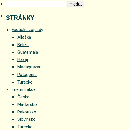
Vyhledávání
textu
s
názve
STRÁNKY
Guatem
2025
Exotické zájezdy
Aljaška
Belize
Guatemala
Havaj
Madagaskar
Patagonie
Turecko
Firemní akce
Česko
Maďarsko
Rakousko
Slovinsko
Turecko