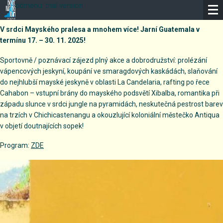
ddmenu: trial version
GUATEMALA&BELIZE 2025
V srdci Mayského pralesa a mnohem více! Jarní Guatemala v
termínu 17. – 30. 11. 2025!
Sportovně / poznávací zájezd plný akce a dobrodružství: prolézání
vápencových jeskyní, koupání ve smaragdových kaskádách, slaňování
do nejhlubší mayské jeskyně v oblasti La Candelaria, rafting po řece
Cahabon – vstupní brány do mayského podsvětí Xibalba, romantika při
západu slunce v srdci jungle na pyramidách, neskutečná pestrost barev
na trzích v Chichicastenangu a okouzlující koloniální městečko Antiqua
v objetí doutnajících sopek!
Program:
ZDE